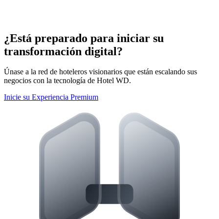
Identidad y Reglas de la Campaña
¿Está preparado para iniciar su
Defina títulos públicos, nombres de seguimiento internos y códigos
promocionales específicos con reglas de activación avanzadas.
transformación digital?
Únase a la red de hoteleros visionarios que están escalando sus
negocios con la tecnología de Hotel WD.
Inicie su Experiencia Premium